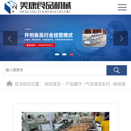
公司首页
公司介绍
公司动态
产品展厅
证书荣誉
您当前的位置：
网站首页
>
产品展厅
>
气泡清洗系列
>
新款促
联系我们
销宠物零食专用浸泡清洗机 宠物零食预煮漂烫烘干流水线
在线留言