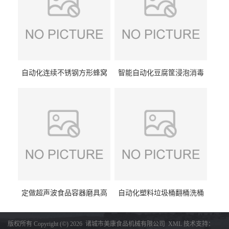
自动化连续不锈钢方形蜂窝
智能自动化豆腐筐浸泡消毒
卤煮锅 三联式猪蹄蒸汽加热
一体机 加热式淀粉桶糖浆桶
蒸煮设备
刷洗设备
定做超声波食品容器磨具高
自动化塑料垃圾桶翻桶洗桶
压去油污刷洗设备 肉制品铁
清洗设备 多工位化工桶刷洗
盒子消毒机
机厂家生产
版权所有 Copyright (©) 2026
诸城市美康食品机械有限公司
XML
技术支持：