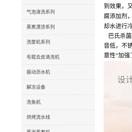
到效果，
气泡清洗系列
腐添加剂
却水进行
蒸煮漂烫系列
巴氏杀菌流
洗筐机系列
音低，不
意性”加强
毛辊去皮清洗机
振动沥水机
解冻设备
洗鱼机
烘烤流水线