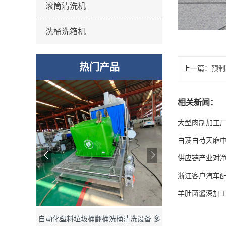
滚筒清洗机
洗桶洗箱机
热门产品
上一篇：
预制
相关新闻：
大型肉制加工厂
白芨白芍天麻
供应链产业对
浙江客户汽车
羊肚菌酱深加
清洗设备 多
自动化连续不锈钢方形蜂窝卤煮锅 三联
智能自动化豆腐筐浸