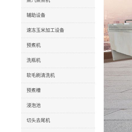
蒸汽蒸煮机
辅助设备
速冻玉米加工设备
预煮机
洗瓶机
软毛刷清洗机
预煮槽
浸泡池
切头去尾机