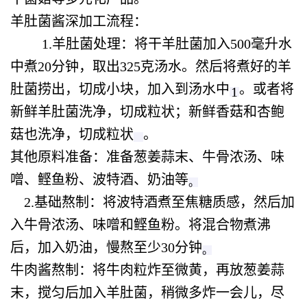
羊肚菌酱深加工流程：
1.羊肚菌处理
‌：将干羊肚菌加入500毫升水
中煮20分钟，取出325克汤水。然后将煮好的羊
肚菌捞出，切成小块，加入到汤水中‌
。或者将
1
新鲜羊肚菌洗净，切成粒状；新鲜香菇和杏鲍
菇也洗净，切成粒状‌
。
其他原料准备
‌：准备葱姜蒜末、牛骨浓汤、味
噌、鲣鱼粉、波特酒、奶油等‌
。
‌ 2.
基础熬制
‌：将波特酒煮至焦糖质感，然后加
入牛骨浓汤、味噌和鲣鱼粉。将混合物煮沸
后，加入奶油，慢熬至少30分钟‌
。
牛肉酱熬制
‌：将牛肉粒炸至微黄，再放葱姜蒜
末，搅匀后加入羊肚菌，稍微多炸一会儿，尽