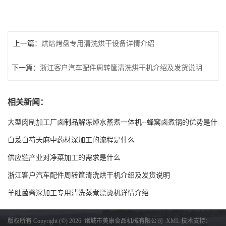
上一篇：
烘焙烤盘专用清洗烘干设备详情介绍
下一篇：
浙江客户汽车配件周转筐清洗烘干机介绍及发货说明
相关新闻：
大型肉制加工厂卤制品解冻焯水蒸煮一体机--蜂窝卤煮锅的优势是什
么
白芨白芍天麻中药材深加工的流程是什么
供应链产业对净菜加工的需求是什么
浙江客户汽车配件周转筐清洗烘干机介绍及发货说明
羊肚菌酱深加工专用清洗蒸煮漂烫机详情介绍
版权所有 Copyright (©) 2026
诸城市美康食品机械有限公司
XML
技术支持：