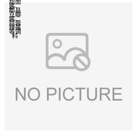
甜面
酱、
郫县
豆瓣
酱、
蒜蓉
辣酱
等调
料‌