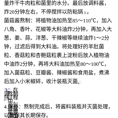
量炸干牛肉粒和菌里的水分。最后放调料酱，
炸20分钟左右，不停搅拌以防粘锅‌
。
3
菌菇酱熬制
‌：将植物油加热至85～110℃，加入
八角、香叶、花椒等大料油炸2分钟，再加入大
葱、姜、蒜、洋葱、干辣椒等继续油炸1～2分
钟，过滤后得到大料油。将处理好的羊肚菌
粒、香菇粒和杏鲍菇粒裹上淀粉后放入植物油
中油炸2分钟，再将大料油加热至80～100℃，
加入菌菇粒、豆瓣酱、辣椒酱和食用盐，煮沸
后加入小米椒碎，收汁装瓶灭菌‌
。
3.
‌：在
调
熬制
味
过程
。
中，
可以
4.保存
‌：熬制完成后，将酱料装瓶并灭菌处理，
根据
需要
以确保其长期保存‌。
添加