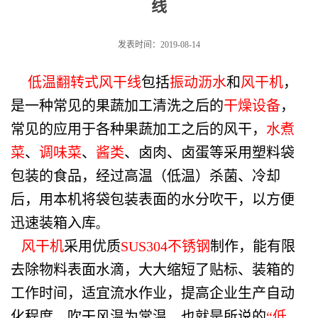
线
发表时间：2019-08-14
低温翻转式风干线
包括
振动沥水
和
风干机
，
是一种常见的果蔬加工清洗之后的
干燥设备
，
常见的应用于各种果蔬加工之后的风干，
水煮
菜
、
调味菜
、
酱类
、卤肉、卤蛋等采用塑料袋
包装的食品，经过高温（低温）杀菌、冷却
后，用本机将袋包装表面的水分吹干，以方便
迅速装箱入库
。
风干机
采用优质
SUS304不锈钢
制作，能有限
去除物料表面水滴，大大缩短了贴标、装箱的
工作时间，适宜流水作业，提高企业生产自动
化程度。吹干风温为常温，也就是所说的
“低