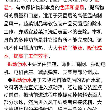
温”，
有效保护物料本身的
色泽和品质
，提高物
料的质量和口感，适用于灭菌后的高低温肉制
品风干。蔬菜制品等软包装产品灭菌后的除水
工作，亦适宜蔬菜清洗后表面水的去除。本机
具备的多种功能是其它设备所不能完成的。该
机不使用辅助加热，大大
节约
了
能源
，
降低成
本
，
提高
了
工作效率
。
振动沥水
主要是由筛箱、筛框、筛网、振动电
机、电机台座、减震弹簧、支架等部分组成。
◆
振动沥水
用于去除物料清洗后的表面水滴，
物料清洗完直接进入振动筛，经过偏心装置振
动前进，振动前进过程中能振动掉物料表面大
部分水珠，然后进入风干线或者直接装箱，大
大缩短物料的干燥时间，提高产品的工作效