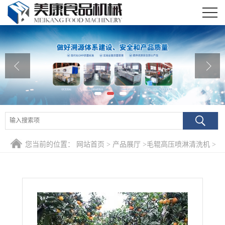
公司首页
公司介绍
公司动态
产品展厅
证书荣誉
您当前的位置：
网站首页
>
产品展厅
>
毛辊高压喷淋清洗机
>
联系我们
多功能秋季款沃柑柑橘清洗机 带叶子橘子去灰尘去石灰清洗设
在线留言
备