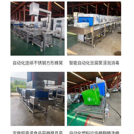
自动化连续不锈钢方形蜂窝
智能自动化豆腐筐浸泡消毒
卤煮锅 三联式猪蹄蒸汽加热
一体机 加热式淀粉桶糖浆桶
蒸煮设备
刷洗设备
定做超声波食品容器磨具高
自动化塑料垃圾桶翻桶洗桶