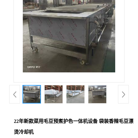
22年新款菜用毛豆预煮护色一体机设备 袋装香辣毛豆漂
烫冷却机