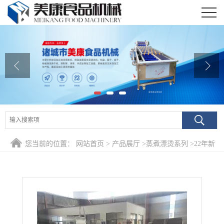
公司首页
公司介绍
公司动态
产品展厅
证书荣誉
您当前的位置：
网站首页
>
产品展厅
>
蒸煮漂烫系列
>
22年新
联系我们
款菜用毛豆预煮护色一体机设备 袋装香辣毛豆漂烫冷却机
在线留言