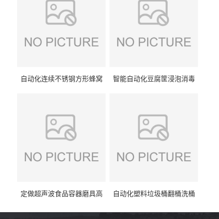
自动化连续不锈钢方形蜂窝
智能自动化豆腐筐浸泡消毒
卤煮锅 三联式猪蹄蒸汽加热
一体机 加热式淀粉桶糖浆桶
蒸煮设备
刷洗设备
定做超声波食品容器磨具高
自动化塑料垃圾桶翻桶洗桶
压去油污刷洗设备 肉制品铁
清洗设备 多工位化工桶刷洗
盒子消毒机
机厂家生产