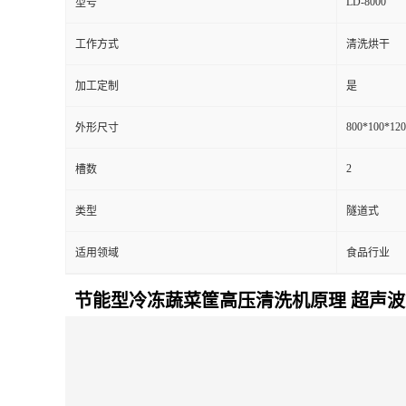
LD-8000
型号
工作方式
清洗烘干
加工定制
是
800*100*12
外形尺寸
2
槽数
类型
隧道式
适用领域
食品行业
节能型冷冻蔬菜筐高压清洗机原理 超声