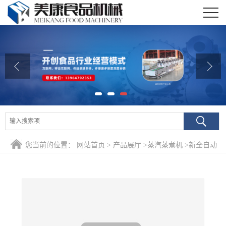
公司首页
公司介绍
公司动态
产品展厅
证书荣誉
您当前的位置：
网站首页
>
产品展厅
>
蒸汽蒸煮机
>
新全自动
联系我们
馒头专用蒸箱机 低价销售蒸西蓝花蒸胡萝卜蒸煮蒸箱机
在线留言