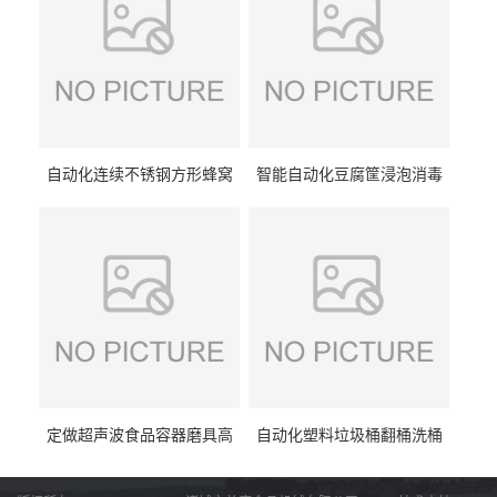
自动化连续不锈钢方形蜂窝
智能自动化豆腐筐浸泡消毒
卤煮锅 三联式猪蹄蒸汽加热
一体机 加热式淀粉桶糖浆桶
蒸煮设备
刷洗设备
定做超声波食品容器磨具高
自动化塑料垃圾桶翻桶洗桶
压去油污刷洗设备 肉制品铁
清洗设备 多工位化工桶刷洗
盒子消毒机
机厂家生产