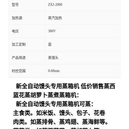
ZXJ-2000
型号
加热源
蒸汽加热
380V
电压
加工定制
是
产品用途
蒸馒头
0-60min
时控范围
新全自动馒头专用蒸箱机 低价销售蒸西
蓝花蒸胡萝卜蒸煮蒸箱机：
新全自动馒头专用蒸箱机可蒸：
主食类。如米饭、馒头、包子、花卷
肉类。如蒸排骨、蒸鸡翅、蒸海鲜等。