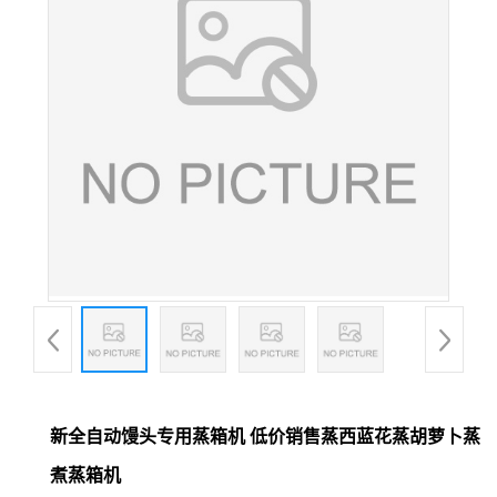
新全自动馒头专用蒸箱机 低价销售蒸西蓝花蒸胡萝卜蒸
煮蒸箱机