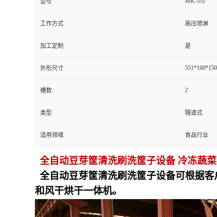
MK-551
型号
工作方式
高压喷淋
加工定制
是
551*160*15
外形尺寸
2
槽数
类型
隧道式
适用领域
食品行业
全自动豆芽筐清洗刷洗筐子设备 冷冻蔬
全自动豆芽筐清洗刷洗筐子设备
可根据客
和风干烘干一体机。