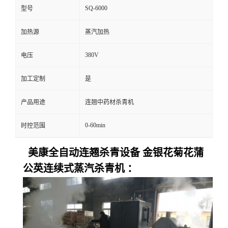
SQ-6000
型号
加热源
蒸汽加热
380V
电压
加工定制
是
产品用途
连翘中药材杀青机
0-60min
时控范围
美康全自动连翘杀青设备 金银花菊花蒲
公英连续式蒸汽杀青机 ：