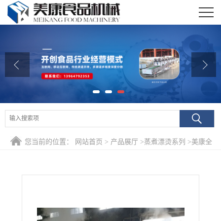
公司首页
公司介绍
公司动态
产品展厅
证书荣誉
您当前的位置：
网站首页
>
产品展厅
>
蒸煮漂烫系列
>
美康全
联系我们
自动连翘杀青设备 金银花菊花蒲公英连续式蒸汽杀青机
在线留言