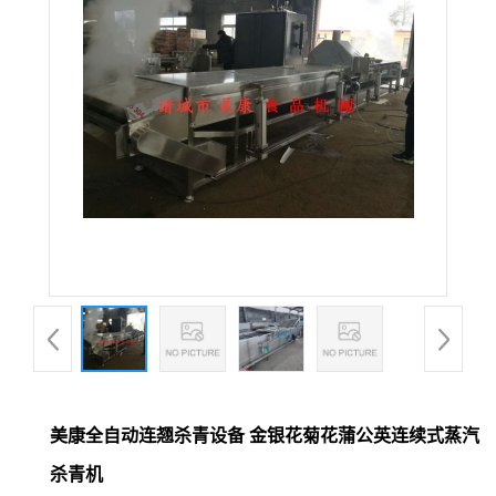
美康全自动连翘杀青设备 金银花菊花蒲公英连续式蒸汽
杀青机