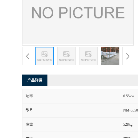
产品详请
6.55kw
功率
NM-5350
型号
528kg
净重