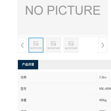
产品详请
3.5kw
功率
MK-4000
型号
400kg
净重