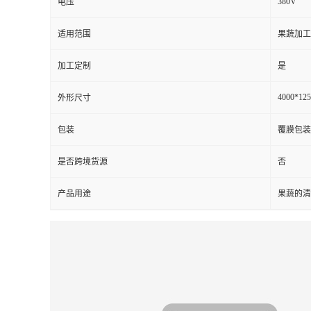
380V
电压
适用范围
果蔬加工
加工定制
是
4000*12
外形尺寸
包装
覆膜包装
是否跨境货源
否
产品用途
果蔬的清