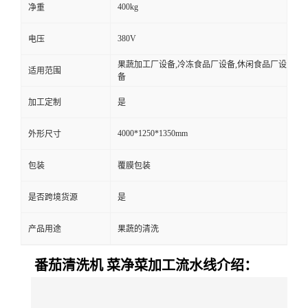
400kg
净重
380V
电压
果蔬加工厂设备,冷冻食品厂设备,休闲食品厂设
适用范围
备
加工定制
是
4000*1250*1350mm
外形尺寸
包装
覆膜包装
是否跨境货源
是
产品用途
果蔬的清洗
番茄清洗机 菜净菜加工流水线介绍：