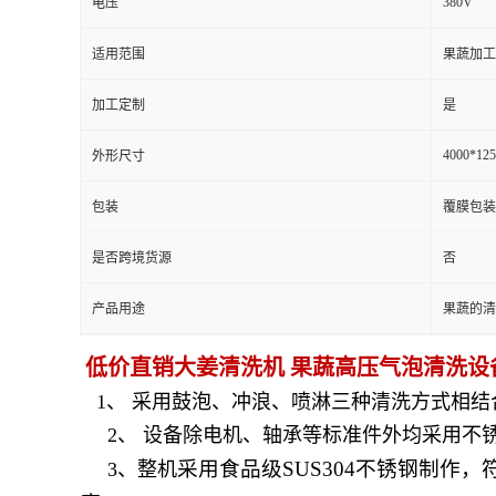
380V
电压
适用范围
果蔬加工
加工定制
是
4000*12
外形尺寸
包装
覆膜包装
是否跨境货源
否
产品用途
果蔬的清
低价直销大姜清洗机 果蔬高压气泡清洗设
1、 采用鼓泡、冲浪、喷淋三种清洗方式相
2、 设备除电机、轴承等标准件外均采用不锈钢S
采用食品级SUS304不锈钢制
3、整机