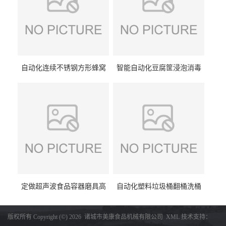
自动化连续不锈钢方形蜂窝
智能自动化豆腐筐浸泡消毒
卤煮锅 三联式猪蹄蒸汽加热
一体机 加热式淀粉桶糖浆桶
蒸煮设备
刷洗设备
定做超声波食品容器磨具高
自动化塑料垃圾桶翻桶洗桶
压去油污刷洗设备 肉制品铁
清洗设备 多工位化工桶刷洗
盒子消毒机
机厂家生产
版权所有 Copyright (©) 2026
诸城市美康食品机械有限公司
XML
技术支持：