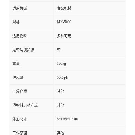
适用机械
食品机械
MK-5000
规格
适用物料
多种可用
是否跨境货源
否
300kg
重量
30Kg/h
进风量
干燥介质
其他
湿物料运动方式
其他
5*1.65*1.35m
外形尺寸
工作原理
其他