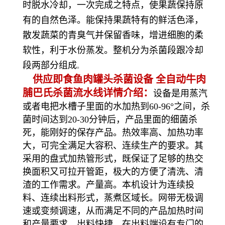
时脱水冷却，一次完成之特点，使果蔬保持原
有的自然色泽。能保持果蔬特有的鲜活色泽，
散发蔬菜的青臭气并保留香味，增进细胞的柔
软性，利于水份蒸发。整机分为杀菌段跟冷却
段两部分组成
。
供应即食鱼肉罐头杀菌设备 全自动牛肉
脯巴氏杀菌流水线详情介绍：
设备是用蒸汽
或者电把水槽子里面的水加热到60-96°之间，杀
菌时间达到20-30分钟后，产品里面的细菌杀
死，能刚好的保存产品。热效率高、加热功率
大，可完全满足大容积、连续生产的要求。其
采用的盘式加热管形式，既保证了足够的热交
换面积又可拉开管距，极大的方便了清洗、清
渣的工作需求。产量高。本机设计为连续投
料、连续出料形式，蒸煮区域长。网带无极调
速或变频调速，从而满足不同的产品加热时间
和产量要求。出料快捷。在出料端设有专门的