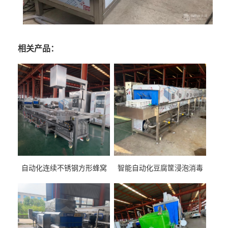
相关产品：
自动化连续不锈钢方形蜂窝
智能自动化豆腐筐浸泡消毒
卤煮锅 三联式猪蹄蒸汽加热
一体机 加热式淀粉桶糖浆桶
蒸煮设备
刷洗设备