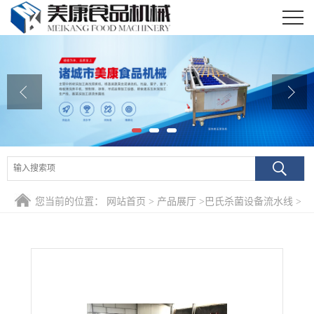
公司首页
公司介绍
公司动态
产品展厅
证书荣誉
您当前的位置：
网站首页
>
产品展厅
>
巴氏杀菌设备流水线
>
联系我们
供应小包装番茄酱巴氏杀菌冷却流水线 低温杀菌 外贸出口设
在线留言
备