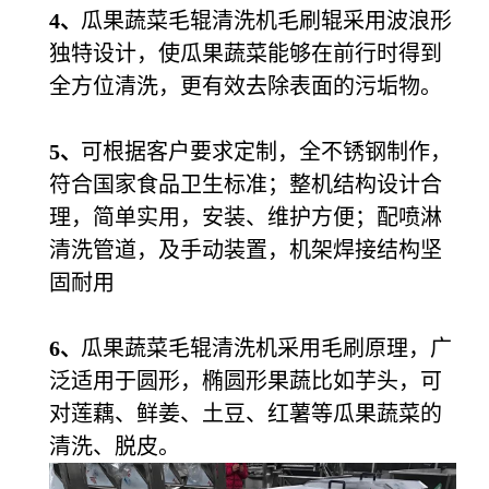
4
瓜果蔬菜毛辊清洗机毛刷辊采用波浪形
、
独特设计，使瓜果蔬菜能够在前行时得到
全方位清洗，更有效去除表面的污垢物。
5
可根据客户要求定制，全不锈钢制作，
、
符合国家食品卫生标准；整机结构设计合
理，简单实用，安装、维护方便；配喷淋
清洗管道，及手动装置，机架焊接结构坚
固耐用
6
瓜果
蔬菜毛辊清洗机采用毛刷原理，广
、
泛适用于圆形，椭圆形果蔬比如
芋头
，可
对
莲藕
、
鲜姜、土豆、
红薯等
瓜果
蔬菜的
清洗、脱皮。