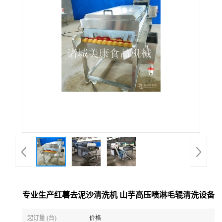
专业生产红薯去泥沙清洗机 山芋高压喷淋毛辊清洗设备
起订量 (台)
价格