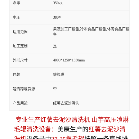
350kg
净重
380V
电压
果蔬加工厂设备,冷冻食品厂设备,休闲食品厂设
适用范围
备
加工定制
是
4000*1250*1350mm
外形尺寸
包装
缠绕膜
是否跨境货源
否
产品用途
红薯去泥沙清洗
专业生产红薯去泥沙清洗机 山芋高压喷淋
毛辊清洗设备：
美康生产的
红薯去泥沙清
洗机
设备是由
27-35根毛辊
按照一条直线排