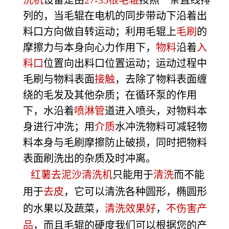
列的，当毛辊在电机的同步带动下沿着出
料口方向做自转运动；利用毛辊上
毛刷
的
摩擦力与本身向心力作用下，
物料
沿着
入
料口
位置向出料口位置运动；运动过程中
毛刷与物料表面
接触
，去除了物料表面缠
绕的毛发及其他杂质；在循环泵的作用
下，水沿着
喷淋管
道进入喷头，对物料本
身进行冲洗；用
介质
水冲洗物料可减轻物
料本身与毛刷摩擦防止破
损，同时把物料
表面刷洗出的杂质及时冲离。
红薯去泥沙清洗机
只能用于
清洗
而不能
用于
去皮
，它可以清洗各种圆形，椭圆形
的水果以及蔬菜，
清洗效果好
，
不伤害产
品
，而且毛辊的硬度我们可以根据您的产