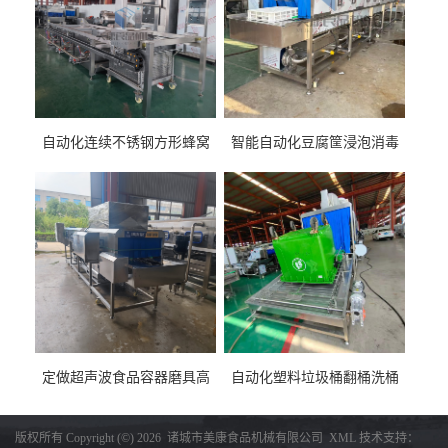
自动化连续不锈钢方形蜂窝
智能自动化豆腐筐浸泡消毒
卤煮锅 三联式猪蹄蒸汽加热
一体机 加热式淀粉桶糖浆桶
蒸煮设备
刷洗设备
定做超声波食品容器磨具高
自动化塑料垃圾桶翻桶洗桶
压去油污刷洗设备 肉制品铁
清洗设备 多工位化工桶刷洗
盒子消毒机
机厂家生产
版权所有 Copyright (©) 2026
诸城市美康食品机械有限公司
XML
技术支持：