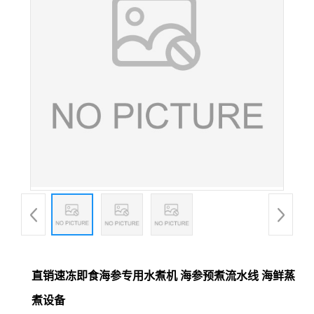
直销速冻即食海参专用水煮机 海参预煮流水线 海鲜蒸
煮设备