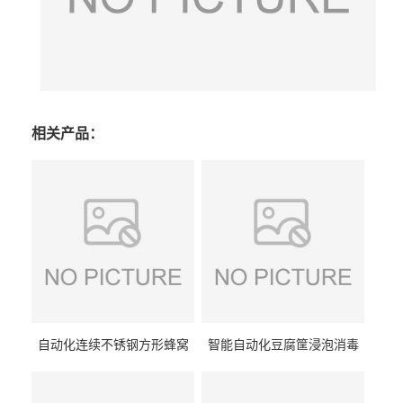
相关产品：
自动化连续不锈钢方形蜂窝
智能自动化豆腐筐浸泡消毒
卤煮锅 三联式猪蹄蒸汽加热
一体机 加热式淀粉桶糖浆桶
蒸煮设备
刷洗设备