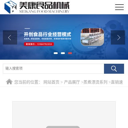
公司首页
公司介绍
公司动态
产品展厅
证书荣誉
您当前的位置：
网站首页
>
产品展厅
>
蒸煮漂烫系列
>
直销速
联系我们
冻即食海参专用水煮机 海参预煮流水线 海鲜蒸煮设备
在线留言