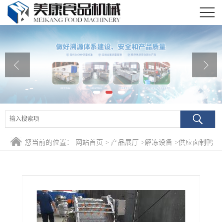
公司首页
公司介绍
公司动态
产品展厅
证书荣誉
您当前的位置：
网站首页
>
产品展厅
>
解冻设备
>
供应卤制鸭
联系我们
脖解冻机 鸡翅深加工解冻流水线 肉制品化冻设备
在线留言