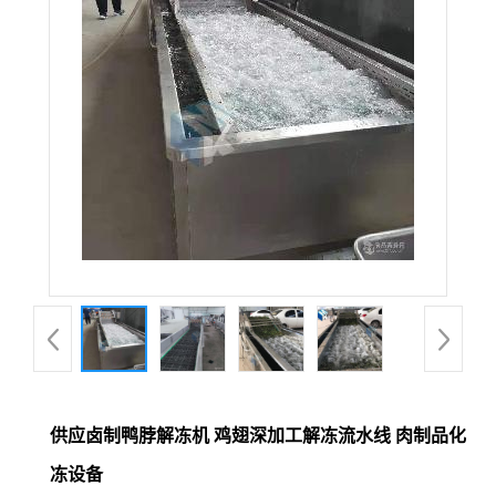
供应卤制鸭脖解冻机 鸡翅深加工解冻流水线 肉制品化
冻设备