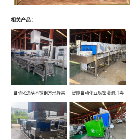
相关产品：
自动化连续不锈钢方形蜂窝
智能自动化豆腐筐浸泡消毒
卤煮锅 三联式猪蹄蒸汽加热
一体机 加热式淀粉桶糖浆桶
蒸煮设备
刷洗设备