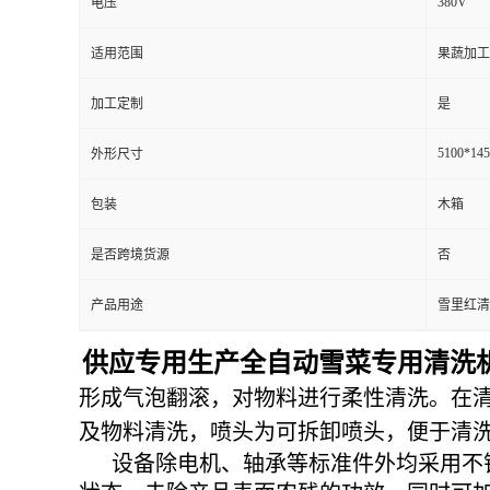
380V
电压
适用范围
果蔬加工
加工定制
是
5100*14
外形尺寸
包装
木箱
是否跨境货源
否
产品用途
雪里红清
供应
专用生产全自动雪菜专用清洗
形成气泡翻滚，对物料进行柔性清洗。在
及物料清洗，喷头为可拆卸喷头，便于清
设备除电机、轴承等标准件外均采用不锈钢