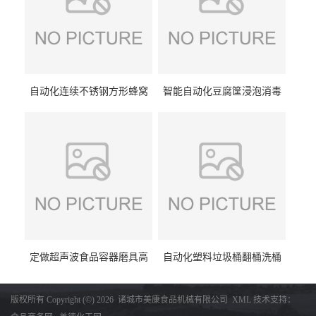
自动化连续不锈钢方形蜂窝
智能自动化豆腐筐浸泡消毒
卤煮锅 三联式猪蹄蒸汽加热
一体机 加热式淀粉桶糖浆桶
蒸煮设备
刷洗设备
定做超声波食品容器磨具高
自动化塑料垃圾桶翻桶洗桶
压去油污刷洗设备 肉制品铁
清洗设备 多工位化工桶刷洗
盒子消毒机
机厂家生产
版权所有 Copyright (©) 2026
诸城市美康食品机械有限公司
XML
技术支持：