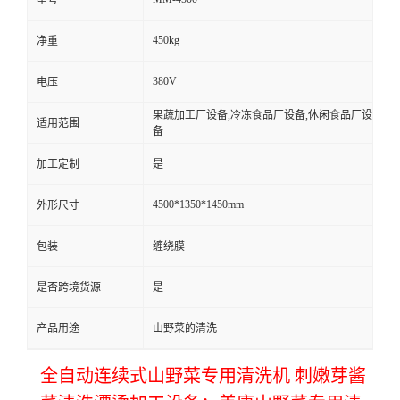
450kg
净重
380V
电压
果蔬加工厂设备,冷冻食品厂设备,休闲食品厂设
适用范围
备
加工定制
是
4500*1350*1450mm
外形尺寸
包装
缠绕膜
是否跨境货源
是
产品用途
山野菜的清洗
全自动连续式山野菜专用清洗机 刺嫩芽酱