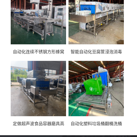
自动化连续不锈钢方形蜂窝
智能自动化豆腐筐浸泡消毒
卤煮锅 三联式猪蹄蒸汽加热
一体机 加热式淀粉桶糖浆桶
蒸煮设备
刷洗设备
定做超声波食品容器磨具高
自动化塑料垃圾桶翻桶洗桶
压去油污刷洗设备 肉制品铁
清洗设备 多工位化工桶刷洗