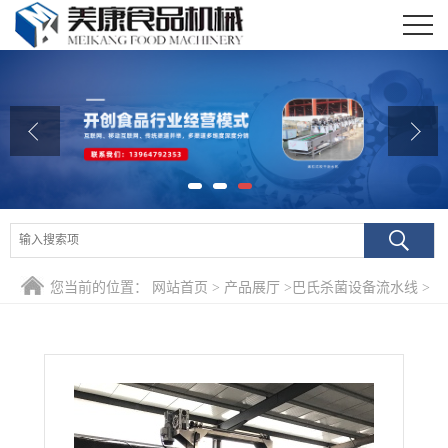
公司首页
公司介绍
公司动态
产品展厅
证书荣誉
您当前的位置：
网站首页
>
产品展厅
>
巴氏杀菌设备流水线
>
联系我们
厂家生产软包装五香萝卜杀菌流水线 即食酱菜低温杀菌冷却设
在线留言
备