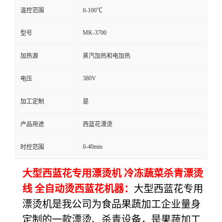
温控范围
0-100℃
MK-3700
型号
加热源
蒸汽加热和电加热
380V
电压
加工定制
是
产品用途
西蓝花漂烫
0-40min
时控范围
大型西蓝花专用漂烫机 冷冻蔬菜杀青漂烫
线 全自动烫西蓝花机器：
大型西蓝花专用
漂烫机是
我公司为食品果蔬加工企业量身
定制的一款漂烫、杀青设备，是果蔬加工