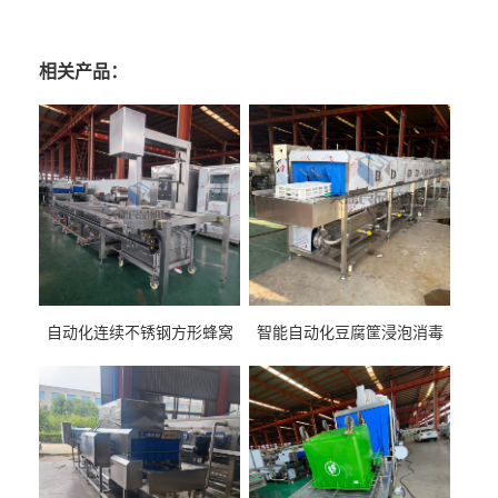
相关产品：
自动化连续不锈钢方形蜂窝
智能自动化豆腐筐浸泡消毒
卤煮锅 三联式猪蹄蒸汽加热
一体机 加热式淀粉桶糖浆桶
蒸煮设备
刷洗设备