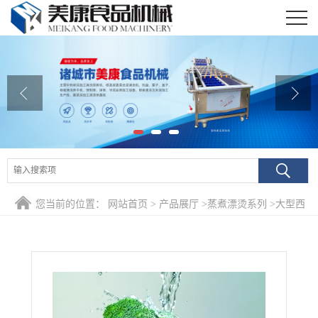
公司首页
公司介绍
公司动态
产品展厅
证书荣誉
您当前的位置：
网站首页
>
产品展厅
>
蒸煮漂烫系列
>
大型西
联系我们
蓝花专用漂烫机 冷冻蔬菜杀青漂烫线 全自动烫西蓝花机器
在线留言