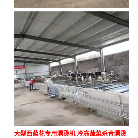
大型西蓝花专用漂烫机 冷冻蔬菜杀青漂烫