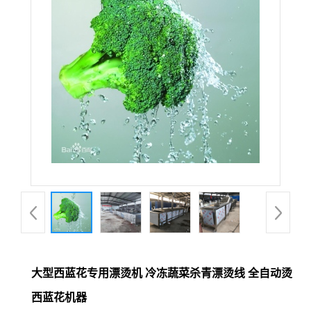
大型西蓝花专用漂烫机 冷冻蔬菜杀青漂烫线 全自动烫
西蓝花机器