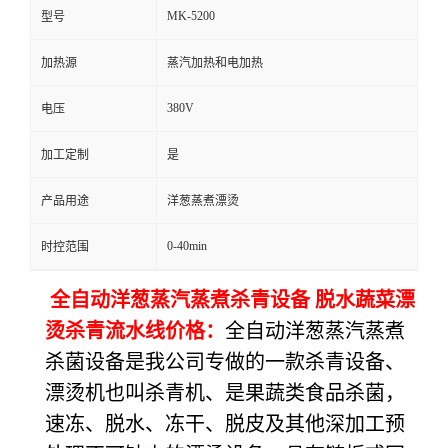
MK-5200
型号
加热源
蒸汽加热和电加热
380V
电压
加工定制
是
产品用途
洋葱蒸煮漂烫
0-40min
时控范围
全自动洋葱蒸汽蒸煮杀青设备 脱水蔬菜漂
烫杀青流水线价格：
全自动洋葱蒸汽蒸煮
杀菌设备是我公司专做的一款杀青设备、
漂烫机也叫杀青机、是果蔬类食品杀菌，
速冻、脱水、冻干、脱皮及其他深加工预