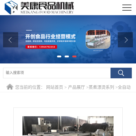
公司首页
公司介绍
公司动态
产品展厅
证书荣誉
您当前的位置：
网站首页
>
产品展厅
>
蒸煮漂烫系列
>
全自动
联系我们
洋葱蒸汽蒸煮杀青设备 脱水蔬菜漂烫杀青流水线价格
在线留言