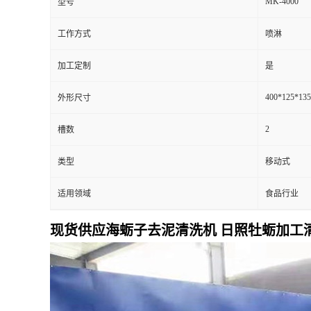
MK-4000
型号
工作方式
喷淋
加工定制
是
400*125*13
外形尺寸
2
槽数
类型
移动式
适用领域
食品行业
现货供应海蛎子去泥清洗机 日照牡蛎加工