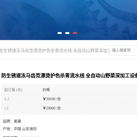
防生锈速冻马齿苋漂烫护色杀青流水线 全自动山野菜深加工设备
防生锈速冻马齿苋漂烫护色杀青流水线 全自动山野菜深加工设
起订量 (台)
价格
1-3
￥
30100 /台
≥3
￥
29000 /台
品牌：
美康
产地：
中国 山东潍坊