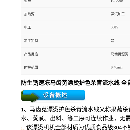
PT-5000
型号
加热源
蒸汽加工
380V
电压
加工定制
是
产品用途
马齿苋漂烫
0-40min
时控范围
防生锈速冻马齿苋漂烫护色杀青流水线 全
1、马齿苋漂烫护色杀青流水线
又称果蔬杀
水、蒸煮、出料、等工序可连续作业，无
该漂烫机机全部材质为优质食品级304
2、