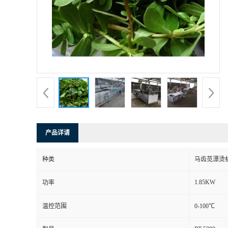
产品详请
种类
马齿苋漂烫
1.85KW
功率
温控范围
0-100℃