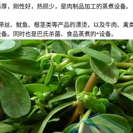
料厚，刚性好，热损少，是肉制品加工的蒸煮设备。
。
海带丝、鱿鱼、根茎类等产品的漂烫，以及牛肉、禽
备。同时也是巴氏杀菌、食品蒸煮的*设备。