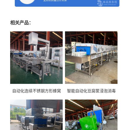
相关产品：
自动化连续不锈钢方形蜂窝
智能自动化豆腐筐浸泡消毒
卤煮锅 三联式猪蹄蒸汽加热
一体机 加热式淀粉桶糖浆桶
蒸煮设备
刷洗设备