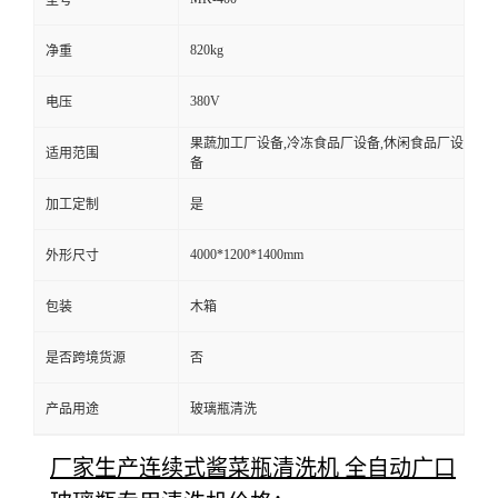
820kg
净重
380V
电压
果蔬加工厂设备,冷冻食品厂设备,休闲食品厂设
适用范围
备
加工定制
是
4000*1200*1400mm
外形尺寸
包装
木箱
是否跨境货源
否
产品用途
玻璃瓶清洗
厂家生产连续式酱菜瓶清洗机 全自动广口