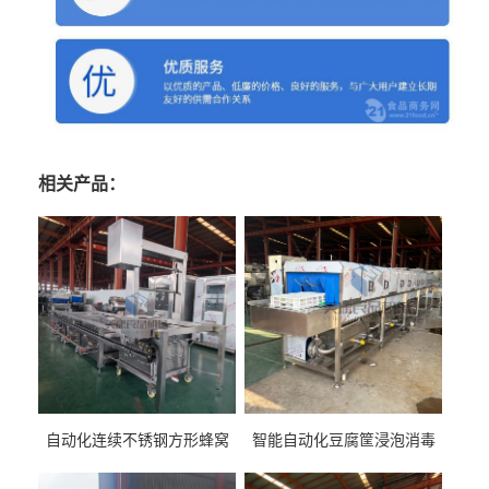
相关产品：
自动化连续不锈钢方形蜂窝
智能自动化豆腐筐浸泡消毒
卤煮锅 三联式猪蹄蒸汽加热
一体机 加热式淀粉桶糖浆桶