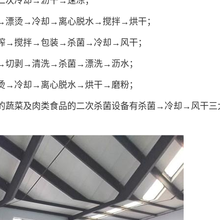
二次冷却→沥干→速冻；
→漂烫→冷却→离心脱水→搅拌→烘干；
榨→搅拌→包装→杀菌→冷却→风干；
→切剥→清洗→杀菌→漂洗→沥水；
烫→冷却→离心脱水→烘干→磨粉；
的蔬菜及肉类食品的二次杀菌设备有杀菌→冷却→风干三