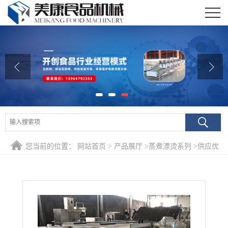
公司首页
公司介绍
公司动态
产品展厅
证书荣誉
您当前的位置：
网站首页
>
产品展厅
>
蒸煮漂烫系列
>
供应优
联系我们
质袋装山野菜保鲜杀青机 速冻山野菜深加工漂烫流水线
在线留言