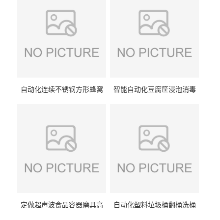
自动化连续不锈钢方形蜂窝
智能自动化豆腐筐浸泡消毒
卤煮锅 三联式猪蹄蒸汽加热
一体机 加热式淀粉桶糖浆桶
蒸煮设备
刷洗设备
定做超声波食品容器磨具高
自动化塑料垃圾桶翻桶洗桶
压去油污刷洗设备 肉制品铁
清洗设备 多工位化工桶刷洗