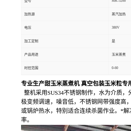
MK-5200
型号
加热源
蒸汽加热
380V
电压
加工定制
是
产品用途
玉米蒸煮
0-60
时控范围
专业生产甜玉米蒸煮机 真空包装玉米粒专
整机采用SUS34不锈钢制作，水为介
极变频调速，噪音低，不锈钢网带强度高
或锅炉热水，特别适合连续杀菌作业。*解
率。