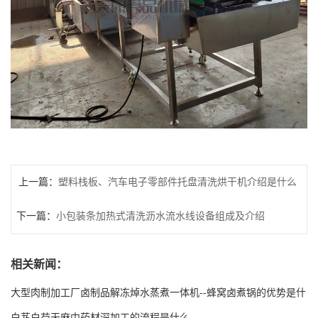
上一篇：
塑料栈板、汽车电子零部件托盘清洗烘干机介绍是什么
下一篇：
小包装条加热式清洗沥水流水线设备组成及介绍
相关新闻：
大型肉制加工厂卤制品解冻焯水蒸煮一体机--蜂窝卤煮锅的优势是什
么
白芨白芍天麻中药材深加工的流程是什么