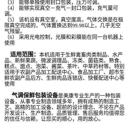
（3） 能够单独使用封口包装，压力可调。
（4） 能够实现真空－充气－封口包装，充气量可
调。
（5） 该机设有真空室，真空度高，气体交换是在极
限真空完成的，气体置换达到99.98以上，几乎无空
气残留。
（6） 采用光电控制，光膜和彩膜能在同一台机器上
使用
适用范围
：
本机适用于生鲜禽畜肉类制品、水产
品、新鲜果蔬、微波调理品、冻类、菌菇类、熟食、
糕点、面点、泡菜、酱菜、茶叶、中草药材等。特别
适用于农副产品加工配送中心、食品加工厂、超市生
鲜农副产品后方、生鲜肉品连锁店、快餐配送中心等
使用
气调保鲜包装设备
是美康专业生产的一种包装
设备，从事专业制造领域多年，拥有成熟的制造工
艺、高精的加工设备、超前的设计理念、不论在产品
开发设计、生产制造、品质管理、售后服务均值得您
的信任与信赖，让您买的顺心，用的放心。