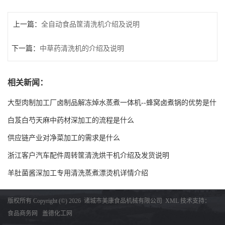
上一篇：
全自动食品筐清洗机介绍及说明
下一篇：
中草药清洗机的介绍及说明
相关新闻：
大型肉制加工厂卤制品解冻焯水蒸煮一体机--蜂窝卤煮锅的优势是什
么
白芨白芍天麻中药材深加工的流程是什么
供应链产业对净菜加工的需求是什么
浙江客户汽车配件周转筐清洗烘干机介绍及发货说明
羊肚菌酱深加工专用清洗蒸煮漂烫机详情介绍
版权所有 Copyright (©) 2026
诸城市美康食品机械有限公司
XML
技术支持：
食品商务网
盖德化工网