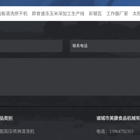
的组成成分，可运输大量氧分子来抑制恶..
栈板清洗烘干机
即食速冻玉米深加工生产线
彩钢瓦
工作服厂家
太
品类别
诸城市美康食品机械有
辊高压喷淋清洗机
电话：
13964792353