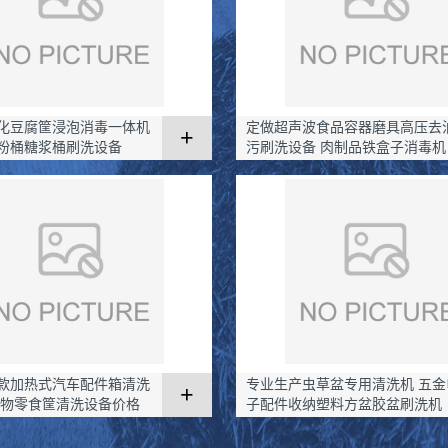
化豆腐筐浸泡消毒一体机
定做超声波食品容器磨具高压去
+
粉桶糖浆桶刷洗设备
污刷洗设备 肉制品铁盒子消毒机
款加热式汽车配件箱清洗
专业生产虫草盆专用清洗机 五金
+
宠物零食筐清洗设备价格
子配件收纳塑料方盆胶盆刷洗机