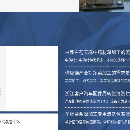
白芨白芍天麻中药材深加工的流
中药材：中药材种类繁多，不同的药材不
产地、颜色、包装、质量。其中，白芨，
主要有：（1）滚筒去杂机（毛辊去皮清...
供应链产业对净菜加工的需求是
净菜加工：顾名思义，净菜就是洗净的蔬
菜加工适用场景：适用于学校食堂，大型
境。净菜加工流程：1.预处理：毛辊去...
浙江客户汽车配件周转筐清洗烘
汽车配件周转筐清洗烘干机：设备分为清
水箱，一段热碱水喷淋段（50-80℃）：软化
水箱。二段冲刷残留污垢，可选尼龙毛...
羊肚菌酱深加工专用清洗蒸煮漂
的优势是什么
羊肚菌的营养价值很高，含抑制肿瘤的多
力、抗疲劳、抗病毒、抑制肿瘤等作用。