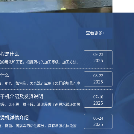
查看更多+
程是什么
09-23
2025
同的用法和工艺。根据药材的加工等级、加工方法、
白芍，天麻，黄精，杜仲等中药材的加工流程复杂，
什么
08-22
2025
菜，那么，如何洗，怎么洗？应用于怎样的场景？净
工厂食堂，中央厨房、预制菜加工厂等大规模生产环
干机介绍及发货说明
07-10
2025
洗段，风干段，烘干段。清洗段做了两段水循环加热
油污并杀菌，压力0.5-2.5MPa可调，配置循环过滤
烫机详情介绍
06-24
2025
糖，抗菌、抗病毒的活性成分，具有增强机体免疫
羊肚菌所含丰富的硒是人体红细胞谷胱甘肽过氧化酶