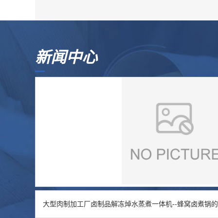
新闻中心
大型肉制加工厂卤制品解冻焯水蒸煮一体机--蜂窝卤煮锅