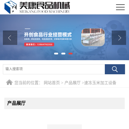
公司首页
公司介绍
公司动态
产品展厅
证书荣誉
您当前的位置：
网站首页
>
产品展厅
>
速冻玉米加工设备
联系我们
在线留言
产品展厅