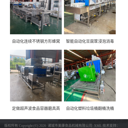
自动化连续不锈钢方形蜂窝
智能自动化豆腐筐浸泡消毒
卤煮锅 三联式猪蹄蒸汽加热
一体机 加热式淀粉桶糖浆桶
蒸煮设备
刷洗设备
定做超声波食品容器磨具高
自动化塑料垃圾桶翻桶洗桶
压去油污刷洗设备 肉制品铁
清洗设备 多工位化工桶刷洗
盒子消毒机
机厂家生产
版权所有 Copyright (©) 2026
诸城市美康食品机械有限公司
XML
技术支持：