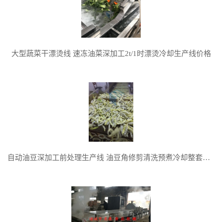
大型蔬菜干漂烫线 速冻油菜深加工2t/1时漂烫冷却生产线价格
自动油豆深加工前处理生产线 油豆角修剪清洗预煮冷却整套流水线