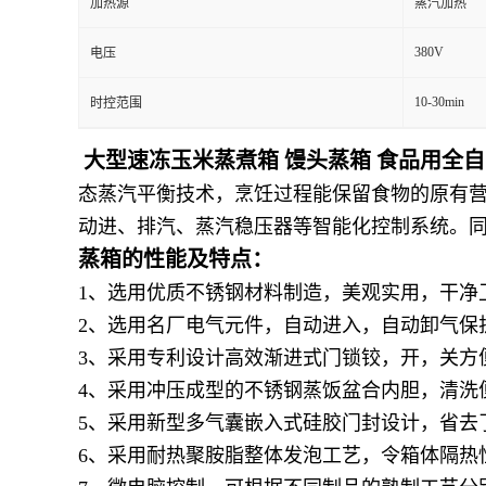
加热源
蒸汽加热
380V
电压
10-30min
时控范围
大型速冻玉米蒸煮箱 馒头蒸箱 食品用全
态蒸汽平衡技术，烹饪过程能保留食物的原有
动进、排汽、蒸汽稳压器等智能化控制系统。
蒸箱的性能及特点：
1、选用优质不锈钢材料制造，美观实用，干净
2、选用名厂电气元件，自动进入，自动卸气保
3、采用专利设计高效渐进式门锁铰，开，关方
4、采用冲压成型的不锈钢蒸饭盆合内胆，清洗
5、采用新型多气囊嵌入式硅胶门封设计，省去
6、采用耐热聚胺脂整体发泡工艺，令箱体隔热