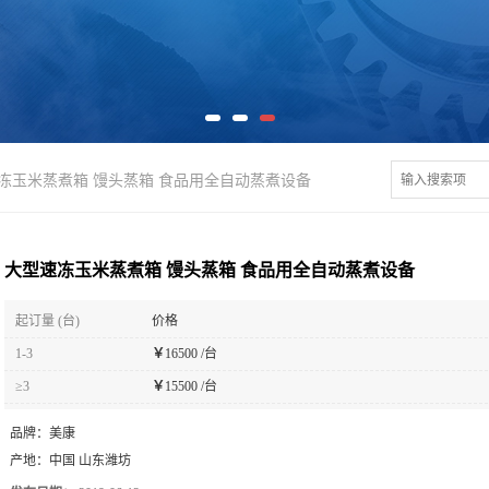
冻玉米蒸煮箱 馒头蒸箱 食品用全自动蒸煮设备
大型速冻玉米蒸煮箱 馒头蒸箱 食品用全自动蒸煮设备
起订量 (台)
价格
1-3
￥
16500 /台
≥3
￥
15500 /台
品牌：
美康
产地：
中国 山东潍坊