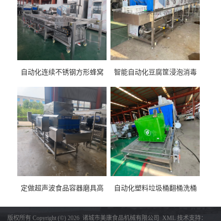
自动化连续不锈钢方形蜂窝
智能自动化豆腐筐浸泡消毒
卤煮锅 三联式猪蹄蒸汽加热
一体机 加热式淀粉桶糖浆桶
蒸煮设备
刷洗设备
定做超声波食品容器磨具高
自动化塑料垃圾桶翻桶洗桶
压去油污刷洗设备 肉制品铁
清洗设备 多工位化工桶刷洗
盒子消毒机
机厂家生产
版权所有 Copyright (©) 2026
诸城市美康食品机械有限公司
XML
技术支持：