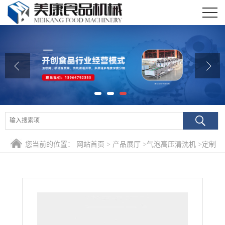
公司首页
公司介绍
公司动态
产品展厅
证书荣誉
您当前的位置：
网站首页
>
产品展厅
>
气泡高压清洗机
>
定制
联系我们
浸泡式鸡架去血水清洗机 鸡翅深加工清洗机 卤制品解冻化冻
在线留言