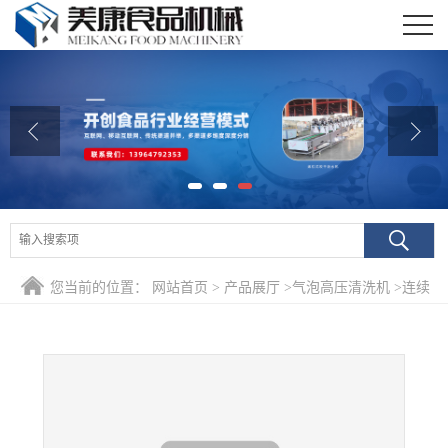
公司首页
公司介绍
公司动态
产品展厅
证书荣誉
您当前的位置：
网站首页
>
产品展厅
>
气泡高压清洗机
>
连续
联系我们
式无损红薯深加工成套设备 番薯精洗流水线 蜜薯清洗风干机
在线留言
器