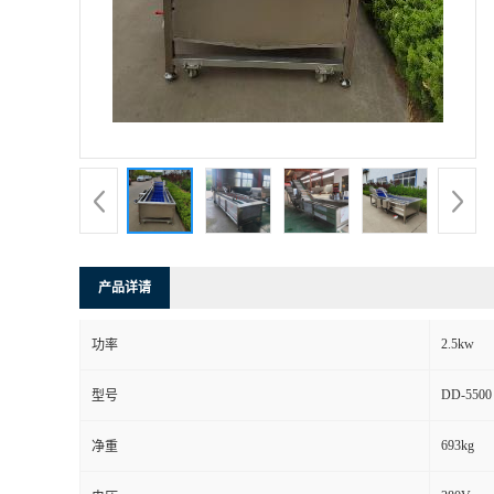
产品详请
2.5kw
功率
DD-5500
型号
693kg
净重