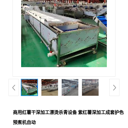
商用红薯干深加工漂烫杀青设备 紫红薯深加工成套护色
预煮机自动