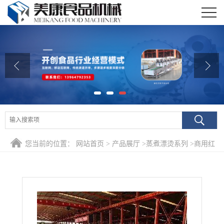
公司首页
公司介绍
公司动态
产品展厅
证书荣誉
您当前的位置：
网站首页
>
产品展厅
>
蒸煮漂烫系列
>
商用红
联系我们
薯干深加工漂烫杀青设备 紫红薯深加工成套护色预煮机自动
在线留言