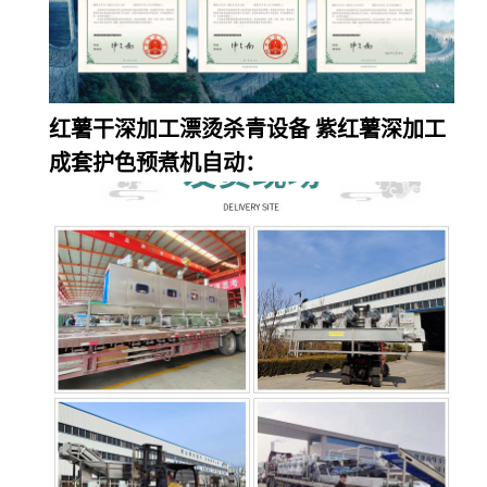
红薯干深加工漂烫杀青设备 紫红薯深加工
成套护色预煮机自动：