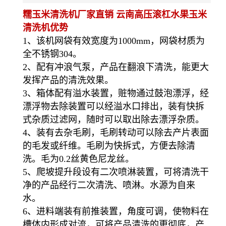
糯玉米清洗机厂家直销 云南高压滚杠水果玉米
清洗机
优势
1、该机网袋有效宽度为1000mm，网袋材质为
全不锈钢304。
2、配有冲浪气泵，产品在翻浪下清洗，能更大
发挥产品的清洗效果。
3、箱体配有溢水装置，赃物通过鼓泡漂浮，经
漂浮物去除装置可以经溢水口排出，装有快拆
式杂质过滤网，随时可以取出除去漂浮杂质。
4、装有去杂毛刷，毛刷转动可以除去产片表面
的毛发或纤维。毛刷为快拆式，方便去除清
洗。毛为0.2丝黄色尼龙丝。
5、爬坡提升段设有二次喷淋装置，可将清洗干
净的产品经行二次清洗、喷淋。水源为自来
水。
6、进料端装有前推装置，角度可调，使物料在
槽体内形成对流，可将产品清洗的更彻底，产