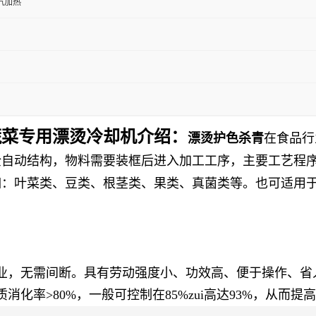
汽加热
蔬菜专用漂烫冷却机介绍：
漂烫护色杀青
在食品行
全自动结构，物料需要装框后进入加工工序，主要工艺程
如：叶菜类、豆类、根茎类、果类、真菌类等。也可适用
业，无需间断。具有劳动强度小、功效高、便于操作、省
化率>80%，一般可控制在85%zui高达93%，从而