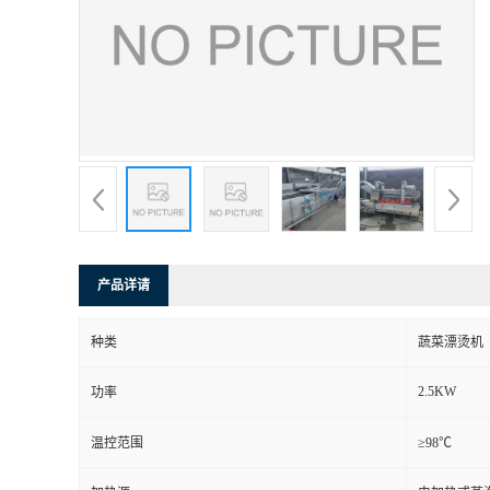
产品详请
种类
蔬菜漂烫机
2.5KW
功率
温控范围
≥98℃