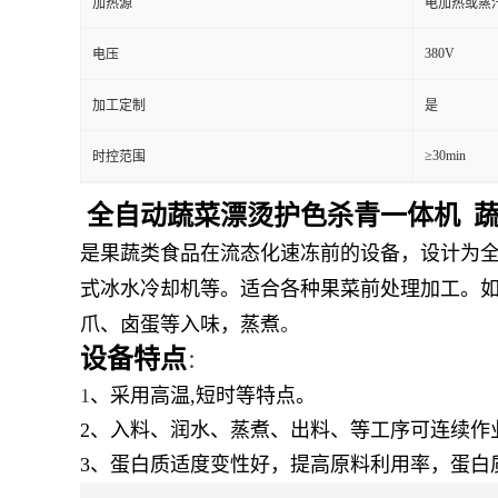
加热源
电加热或蒸
380V
电压
加工定制
是
≥30min
时控范围
全自动蔬菜漂烫护色杀青一体机 
是果蔬类食品在流态化速冻前的设备，设计为
式冰水冷却机等。适合各种果菜前处理加工。
爪、卤蛋等入味，蒸煮
。
设备特点
：
1
、
采用高温,短时等特点
。
2、
入料、润水、蒸煮、出料、等工序可连续作
3、
蛋白质适度变性好，提高原料利用率，蛋白质消