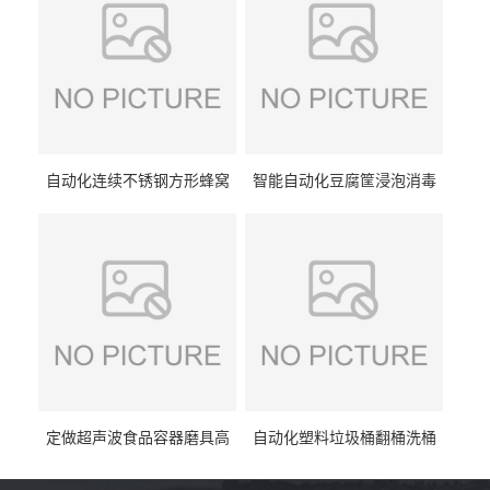
自动化连续不锈钢方形蜂窝
智能自动化豆腐筐浸泡消毒
卤煮锅 三联式猪蹄蒸汽加热
一体机 加热式淀粉桶糖浆桶
蒸煮设备
刷洗设备
定做超声波食品容器磨具高
自动化塑料垃圾桶翻桶洗桶
压去油污刷洗设备 肉制品铁
清洗设备 多工位化工桶刷洗