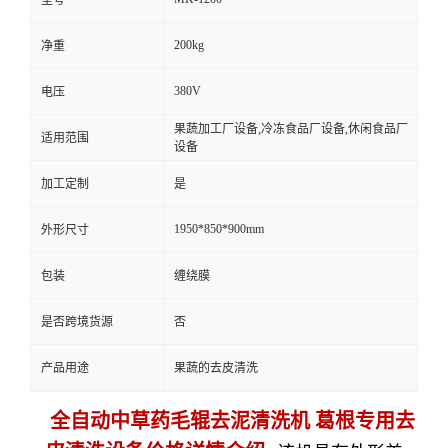
200kg
净重
380V
电压
果蔬加工厂设备,冷冻食品厂设备,休闲食品厂
适用范围
设备
加工定制
是
1950*850*900mm
外形尺寸
包装
缠绕膜
是否跨境货源
否
产品用途
果蔬的去皮清洗
全自动中草药毛辊去泥清洗机 葛根专用去